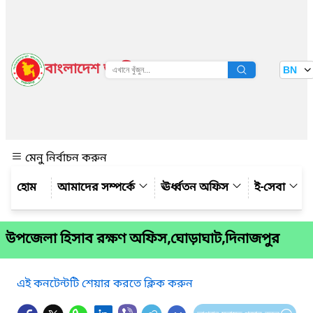
বাংলাদেশ জাতীয় তথ্য বাতায়ন
BN
দেখুন
মেনু নির্বাচন করুন
আমাদের সম্পর্কে
ঊর্ধ্বতন অফিস
ই-সেবা
উপজেলা হিসাব রক্ষণ অফিস,ঘোড়াঘাট,দিনাজপুর
এই কনটেন্টটি শেয়ার করতে ক্লিক করুন