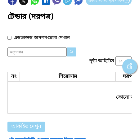
আপনার মতামত প্রদান করুন
টেন্ডার (দরপত্র)
এডভান্সড অপশনগুলো দেখান
পৃষ্ঠা আইটেম
নং
শিরোনাম
দরপত্র 
কোনো তথ্য
আর্কাইভ দেখুন