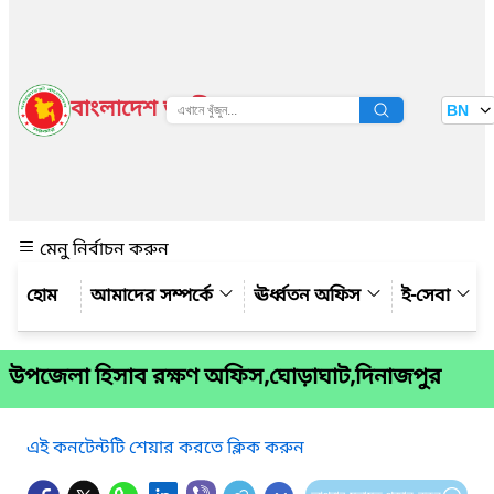
বাংলাদেশ জাতীয় তথ্য বাতায়ন
BN
দেখুন
মেনু নির্বাচন করুন
আমাদের সম্পর্কে
ঊর্ধ্বতন অফিস
ই-সেবা
উপজেলা হিসাব রক্ষণ অফিস,ঘোড়াঘাট,দিনাজপুর
এই কনটেন্টটি শেয়ার করতে ক্লিক করুন