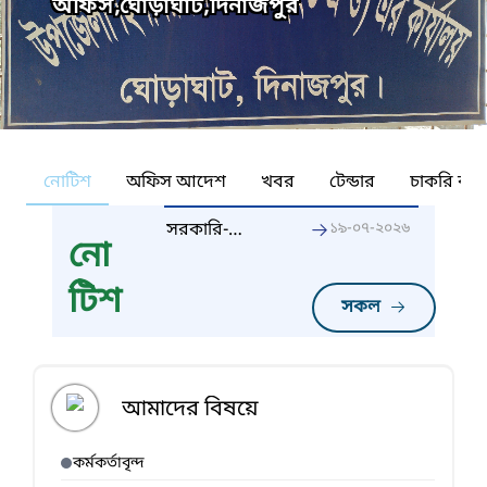
অফিস,ঘোড়াঘাট,দিনাজপুর
নোটিশ
অফিস আদেশ
খবর
টেন্ডার
চাকরি কর্ন
সরকারি-
১৯-০৭-২০২৬
নো
কর্মসম্পাদন-
পরিবীক্ষণ-পদ্ধতি-
টিশ
gpms-2026-
সকল
2027
আমাদের বিষয়ে
কর্মকর্তাবৃন্দ