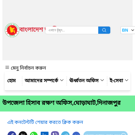
বাংলাদেশ জাতীয় তথ্য বাতায়ন
BN
দেখুন
মেনু নির্বাচন করুন
আমাদের সম্পর্কে
ঊর্ধ্বতন অফিস
ই-সেবা
উপজেলা হিসাব রক্ষণ অফিস,ঘোড়াঘাট,দিনাজপুর
এই কনটেন্টটি শেয়ার করতে ক্লিক করুন