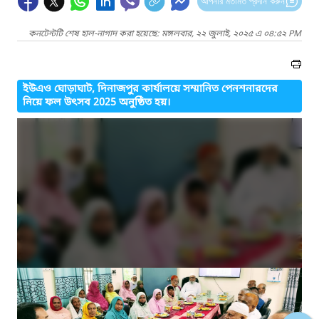
আপনার মতামত প্রদান করুন
কনটেন্টটি শেষ হাল-নাগাদ করা হয়েছে: মঙ্গলবার, ২২ জুলাই, ২০২৫ এ ০৪:৫২ PM
ইউএও ঘোড়াঘাট, দিনাজপুর কার্যালয়ে সম্মানিত পেনশনারদের
নিয়ে ফল উৎসব 2025 অনুষ্ঠিত হয়।