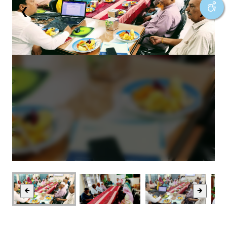
❮
❯
🡸
🡺