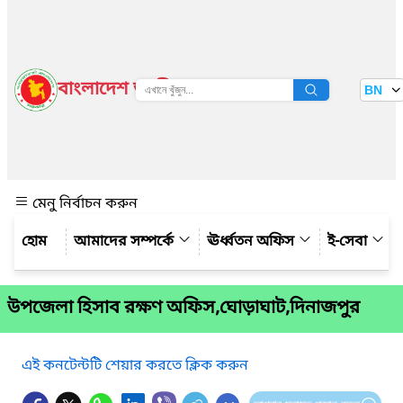
বাংলাদেশ জাতীয় তথ্য বাতায়ন
BN
দেখুন
মেনু নির্বাচন করুন
আমাদের সম্পর্কে
ঊর্ধ্বতন অফিস
ই-সেবা
উপজেলা হিসাব রক্ষণ অফিস,ঘোড়াঘাট,দিনাজপুর
এই কনটেন্টটি শেয়ার করতে ক্লিক করুন